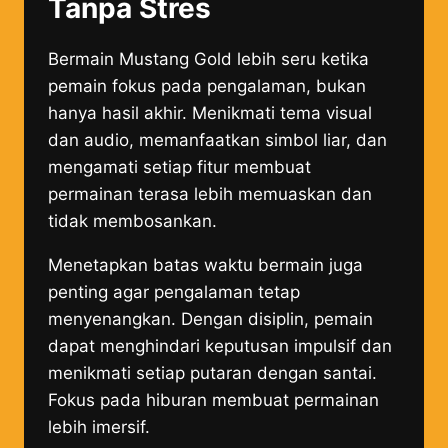
Tanpa Stres
Bermain Mustang Gold lebih seru ketika
pemain fokus pada pengalaman, bukan
hanya hasil akhir. Menikmati tema visual
dan audio, memanfaatkan simbol liar, dan
mengamati setiap fitur membuat
permainan terasa lebih memuaskan dan
tidak membosankan.
Menetapkan batas waktu bermain juga
penting agar pengalaman tetap
menyenangkan. Dengan disiplin, pemain
dapat menghindari keputusan impulsif dan
menikmati setiap putaran dengan santai.
Fokus pada hiburan membuat permainan
lebih imersif.