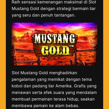
Raih sensasi kemenangan maksimal di Slot
Mustang Gold dengan strategi bermain liar
yang seru dan penuh tantangan.
Slot Mustang Gold menghadirkan
pengalaman yang memikat dengan tema
koboi dan padang liar Amerika. Grafis yang
menawan serta efek suara yang mendalam
membuat permainan terasa hidup, seakan
membawa pemain ke alam bebas.