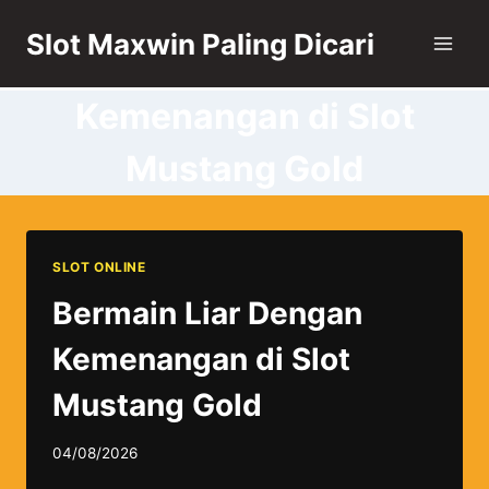
Skip
Slot Maxwin Paling Dicari
to
content
Kemenangan di Slot
Mustang Gold
SLOT ONLINE
Bermain Liar Dengan
Kemenangan di Slot
Mustang Gold
04/08/2026