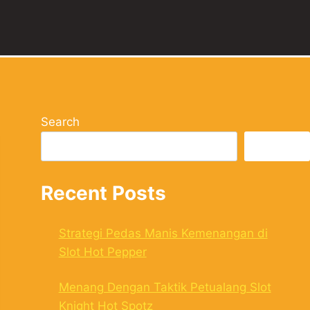
Search
Search
Recent Posts
Strategi Pedas Manis Kemenangan di
Slot Hot Pepper
Menang Dengan Taktik Petualang Slot
Knight Hot Spotz