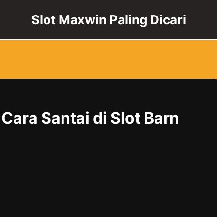
Slot Maxwin Paling Dicari
ara Santai di Slot Barn