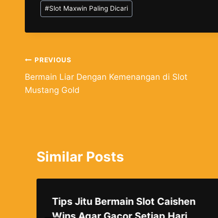
#
Slot Maxwin Paling Dicari
Post
PREVIOUS
Bermain Liar Dengan Kemenangan di Slot
navigation
Mustang Gold
Similar Posts
Tips Jitu Bermain Slot Caishen
Wins Agar Gacor Setiap Hari