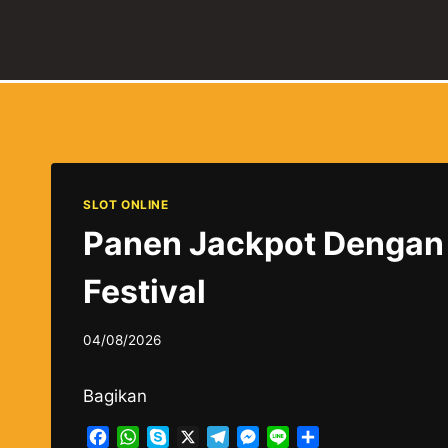
Skip
to
content
SLOT ONLINE
Panen Jackpot Dengan C
Festival
04/08/2026
Bagikan
F
W
S
X
T
M
L
S