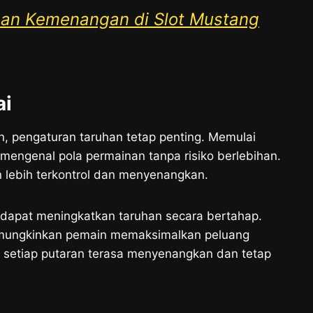
gan Kemenangan di Slot Mustang
ai
 pengaturan taruhan tetap penting. Memulai
engenal pola permainan tanpa risiko berlebihan.
n lebih terkontrol dan menyenangkan.
 dapat meningkatkan taruhan secara bertahap.
memungkinkan pemain memaksimalkan peluang
 setiap putaran terasa menyenangkan dan tetap