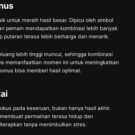
nus
k untuk meraih hasil besar. Dipicu oleh simbol
kan pemain mendapatkan kombinasi lebih banyak
 putaran terasa lebih berharga dan menarik.
eluang lebih tinggi muncul, sehingga kombinasi
nya memanfaatkan momen ini untuk meningkatkan
bonus bisa memberi hasil optimal.
ai
 fokus pada keseruan, bukan hanya hasil akhir.
ol membuat permainan terasa hidup dan
iterapkan tanpa menimbulkan stres.