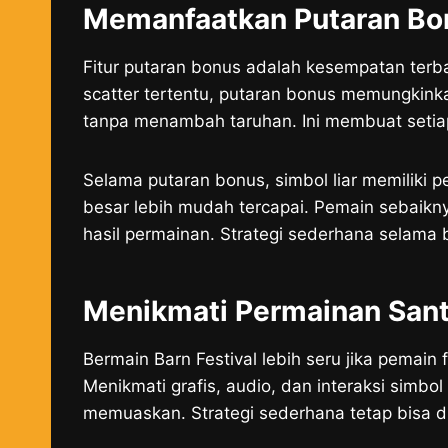
Memanfaatkan Putaran Bo
Fitur putaran bonus adalah kesempatan terbai
scatter tertentu, putaran bonus memungkin
tanpa menambah taruhan. Ini membuat setiap
Selama putaran bonus, simbol liar memiliki p
besar lebih mudah tercapai. Pemain sebaik
hasil permainan. Strategi sederhana selama 
Menikmati Permainan Sant
Bermain Barn Festival lebih seru jika pemain
Menikmati grafis, audio, dan interaksi simb
memuaskan. Strategi sederhana tetap bisa d