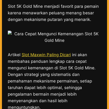
a
h
k
e
e
i
h
c
a
y
l
s
n
a
Slot 5K Gold Mine menjadi favorit para pemain
e
t
p
e
s
e
r
karena menawarkan peluang menang besar
b
s
e
g
e
e
dengan mekanisme putaran yang menarik.
o
A
r
n
o
p
a
g
k
p
m
e
r
Artikel
Slot Maxwin Paling Dicari
ini akan
membahas panduan lengkap cara cepat
mengunci kemenangan di Slot 5K Gold Mine.
Dengan strategi yang sistematis dan
pemahaman mekanisme permainan, setiap
taruhan dapat lebih optimal, sehingga
pengalaman bermain menjadi lebih
menyenangkan dan hasil lebih
menguntungkan.