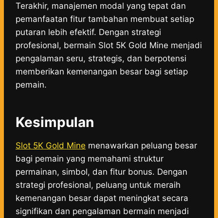
Terakhir, manajemen modal yang tepat dan
pemanfaatan fitur tambahan membuat setiap
putaran lebih efektif. Dengan strategi
profesional, bermain Slot 5K Gold Mine menjadi
pengalaman seru, strategis, dan berpotensi
memberikan kemenangan besar bagi setiap
pemain.
Kesimpulan
Slot 5K Gold Mine
menawarkan peluang besar
bagi pemain yang memahami struktur
permainan, simbol, dan fitur bonus. Dengan
strategi profesional, peluang untuk meraih
kemenangan besar dapat meningkat secara
signifikan dan pengalaman bermain menjadi