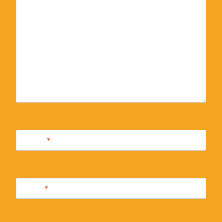
Name
*
Email
*