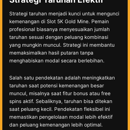
Strategi taruhan menjadi kunci untuk mengunci
kemenangan di Slot 5K Gold Mine. Pemain
profesional biasanya menyesuaikan jumlah
taruhan sesuai dengan peluang kombinasi
yang mungkin muncul. Strategi ini membantu
memaksimalkan hasil putaran tanpa
menghabiskan modal secara berlebihan.
Salah satu pendekatan adalah meningkatkan
taruhan saat potensi kemenangan besar
muncul, misalnya saat fitur bonus atau free
spins aktif. Sebaliknya, taruhan bisa ditekan
saat peluang kecil. Pendekatan fleksibel ini
memastikan pengelolaan modal lebih efektif
dan peluang kemenangan lebih optimal.