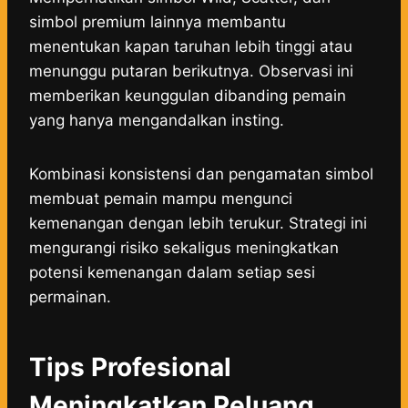
simbol premium lainnya membantu
menentukan kapan taruhan lebih tinggi atau
menunggu putaran berikutnya. Observasi ini
memberikan keunggulan dibanding pemain
yang hanya mengandalkan insting.
Kombinasi konsistensi dan pengamatan simbol
membuat pemain mampu mengunci
kemenangan dengan lebih terukur. Strategi ini
mengurangi risiko sekaligus meningkatkan
potensi kemenangan dalam setiap sesi
permainan.
Tips Profesional
Meningkatkan Peluang