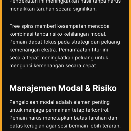
Pendekatan ini meningkatkan hasil tanpa harus
menaikkan taruhan secara signifikan.
Free spins memberi kesempatan mencoba
kombinasi tanpa risiko kehilangan modal.
Pemain dapat fokus pada strategi dan peluang
kemenangan ekstra. Pemanfaatan fitur ini
secara tepat meningkatkan peluang untuk
mengunci kemenangan secara cepat.
Manajemen Modal & Risiko
Pengelolaan modal adalah elemen penting
untuk menjaga permainan tetap terkontrol.
Pemain harus menetapkan batas taruhan dan
batas kerugian agar sesi bermain lebih terarah.