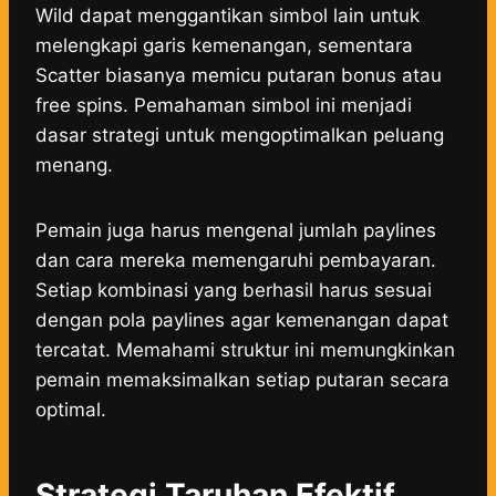
Wild dapat menggantikan simbol lain untuk
melengkapi garis kemenangan, sementara
Scatter biasanya memicu putaran bonus atau
free spins. Pemahaman simbol ini menjadi
dasar strategi untuk mengoptimalkan peluang
menang.
Pemain juga harus mengenal jumlah paylines
dan cara mereka memengaruhi pembayaran.
Setiap kombinasi yang berhasil harus sesuai
dengan pola paylines agar kemenangan dapat
tercatat. Memahami struktur ini memungkinkan
pemain memaksimalkan setiap putaran secara
optimal.
Strategi Taruhan Efektif