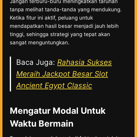
Jangan terburu-buru meningkatkan taruhan
tanpa melihat tanda-tanda yang mendukung.
Ketika fitur ini aktif, peluang untuk
mendapatkan hasil besar menjadi jauh lebih
tinggi, sehingga strategi yang tepat akan
sangat menguntungkan.
Baca Juga:
Rahasia Sukses
Meraih Jackpot Besar Slot
Ancient Egypt Classic
Mengatur Modal Untuk
Waktu Bermain