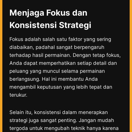
Menjaga Fokus dan
Konsistensi Strategi
Fokus adalah salah satu faktor yang sering
diabaikan, padahal sangat berpengaruh
terhadap hasil permainan. Dengan tetap fokus,
Anda dapat memperhatikan setiap detail dan
peluang yang muncul selama permainan
berlangsung. Hal ini membantu Anda
mengambil keputusan yang lebih tepat dan
terukur.
Selain itu, konsistensi dalam menerapkan
strategi juga sangat penting. Jangan mudah
tergoda untuk mengubah teknik hanya karena