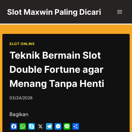
Skip
Slot Maxwin Paling Dicari
to
content
SLOT ONLINE
Teknik Bermain Slot
Double Fortune agar
Menang Tanpa Henti
03/24/2026
Bagikan
F
W
S
X
T
M
L
S