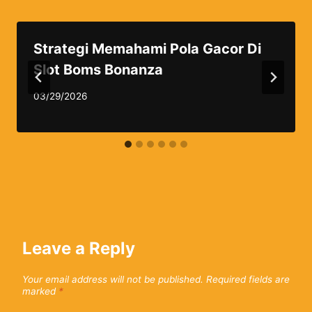
Strategi Memahami Pola Gacor Di
Slot Boms Bonanza
03/29/2026
Leave a Reply
Your email address will not be published.
Required fields are
marked
*