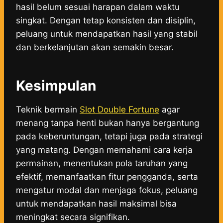
hasil belum sesuai harapan dalam waktu
singkat. Dengan tetap konsisten dan disiplin,
peluang untuk mendapatkan hasil yang stabil
dan berkelanjutan akan semakin besar.
Kesimpulan
Teknik bermain
Slot Double Fortune
agar
menang tanpa henti bukan hanya bergantung
pada keberuntungan, tetapi juga pada strategi
yang matang. Dengan memahami cara kerja
permainan, menentukan pola taruhan yang
efektif, memanfaatkan fitur pengganda, serta
mengatur modal dan menjaga fokus, peluang
untuk mendapatkan hasil maksimal bisa
meningkat secara signifikan.