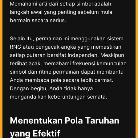
Memahami arti dari setiap simbol adalah
langkah awal yang penting sebelum mulai
bermain secara serius.
Selain itu, permainan ini menggunakan sistem
RNG atau pengacak angka yang memastikan
setiap putaran bersifat independen. Meskipun
terlihat acak, memahami frekuensi kemunculan
simbol dan ritme permainan dapat membantu
Anda membaca pola secara lebih cermat.
Dengan begitu, Anda tidak hanya
mengandalkan keberuntungan semata.
Menentukan Pola Taruhan
yang Efektif