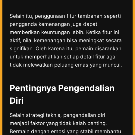
Selain itu, penggunaan fitur tambahan seperti
pengganda kemenangan juga dapat
memberikan keuntungan lebih. Ketika fitur ini
aktif, nilai kemenangan bisa meningkat secara
signifikan. Oleh karena itu, pemain disarankan
untuk memperhatikan setiap detail fitur agar
tidak melewatkan peluang emas yang muncul.
Pentingnya Pengendalian
Diri
Selain strategi teknis, pengendalian diri
menjadi faktor yang tidak kalah penting.
Bermain dengan emosi yang stabil membantu