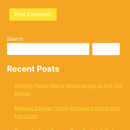
Search
Search
Recent Posts
Strategi Pedas Manis Kemenangan di Slot Hot
Pepper
Menang Dengan Taktik Petualang Slot Knight
Hot Spotz