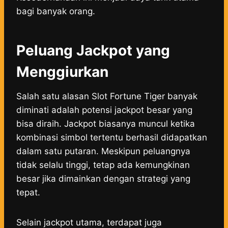
bagi banyak orang.
Peluang Jackpot yang
Menggiurkan
Salah satu alasan Slot Fortune Tiger banyak
diminati adalah potensi jackpot besar yang
bisa diraih. Jackpot biasanya muncul ketika
kombinasi simbol tertentu berhasil didapatkan
dalam satu putaran. Meskipun peluangnya
tidak selalu tinggi, tetap ada kemungkinan
besar jika dimainkan dengan strategi yang
tepat.
Selain jackpot utama, terdapat juga