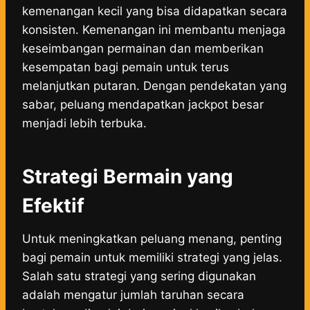
kemenangan kecil yang bisa didapatkan secara
konsisten. Kemenangan ini membantu menjaga
keseimbangan permainan dan memberikan
kesempatan bagi pemain untuk terus
melanjutkan putaran. Dengan pendekatan yang
sabar, peluang mendapatkan jackpot besar
menjadi lebih terbuka.
Strategi Bermain yang
Efektif
Untuk meningkatkan peluang menang, penting
bagi pemain untuk memiliki strategi yang jelas.
Salah satu strategi yang sering digunakan
adalah mengatur jumlah taruhan secara