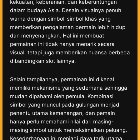
kekuatan, keberanian, dan keberuntungan
dalam budaya Asia. Desain visualnya penuh
warna dengan simbol-simbol khas yang
memberikan pengalaman bermain lebih hidup
dan menyenangkan. Hal ini membuat
permainan ini tidak hanya menarik secara
visual, tetapi juga memberikan nuansa berbeda
dibandingkan slot lainnya.
Selain tampilannya, permainan ini dikenal
memiliki mekanisme yang sederhana sehingga
mudah dipahami oleh pemula. Kombinasi
simbol yang muncul pada gulungan menjadi
penentu utama kemenangan, dan pemain
hanya perlu memahami nilai dari masing-
masing simbol untuk memaksimalkan peluang.
Kesederhanaan ini menjadi daya tarik utama