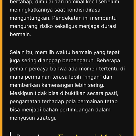
bertahap, dimulai dari nominal kecil sebelum
meningkatkannya saat kondisi dirasa
menguntungkan. Pendekatan ini membantu
mengurangi risiko sekaligus menjaga durasi
bermain.
Selain itu, memilih waktu bermain yang tepat
juga sering dianggap berpengaruh. Beberapa
pemain percaya bahwa ada momen tertentu di
mana permainan terasa lebih “ringan” dan
memberikan kemenangan lebih sering.
Meskipun tidak bisa dibuktikan secara pasti,
pengamatan terhadap pola permainan tetap
bisa menjadi bahan pertimbangan dalam
menyusun strategi.