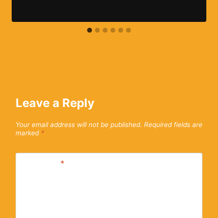
Leave a Reply
Your email address will not be published.
Required fields are
marked
*
Comment
*