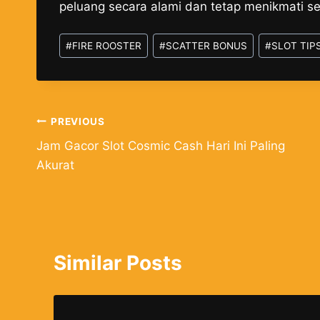
peluang secara alami dan tetap menikmati se
Post
#
FIRE ROOSTER
#
SCATTER BONUS
#
SLOT TIP
Tags:
Post
PREVIOUS
Jam Gacor Slot Cosmic Cash Hari Ini Paling
navigation
Akurat
Similar Posts