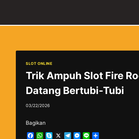
Skip
to
content
SLOT ONLINE
Trik Ampuh Slot Fire R
Datang Bertubi-Tubi
03/22/2026
Bagikan
F
W
S
X
T
M
L
S