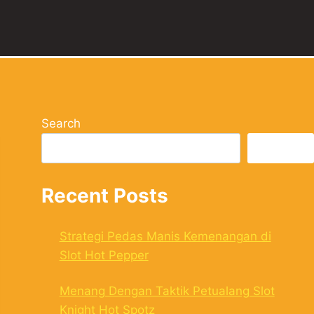
Search
Search
Recent Posts
Strategi Pedas Manis Kemenangan di
Slot Hot Pepper
Menang Dengan Taktik Petualang Slot
Knight Hot Spotz