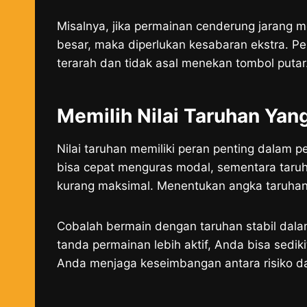
Misalnya, jika permainan cenderung jarang m
besar, maka diperlukan kesabaran ekstra. 
terarah dan tidak asal menekan tombol putar
Memilih Nilai Taruhan Yan
Nilai taruhan memiliki peran penting dalam pe
bisa cepat menguras modal, sementara taruh
kurang maksimal. Menentukan angka taruhan
Cobalah bermain dengan taruhan stabil dalam
tanda permainan lebih aktif, Anda bisa sedi
Anda menjaga keseimbangan antara risiko d