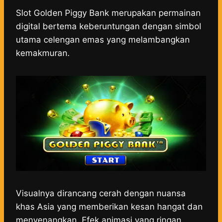
a
h
k
e
e
i
h
c
a
y
l
s
n
a
Slot Golden Piggy Bank merupakan permainan
e
t
p
e
s
e
r
digital bertema keberuntungan dengan simbol
b
s
e
g
e
e
utama celengan emas yang melambangkan
o
A
r
n
kemakmuran.
o
p
a
g
k
p
m
e
r
Visualnya dirancang cerah dengan nuansa
khas Asia yang memberikan kesan hangat dan
menyenangkan. Efek animasi yang ringan