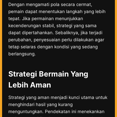
Dengan mengamati pola secara cermat,
pemain dapat menentukan langkah yang lebih
tepat. Jika permainan menunjukkan
kecenderungan stabil, strategi yang sama
dapat dipertahankan. Sebaliknya, jika terjadi
perubahan, penyesuaian perlu dilakukan agar
tetap selaras dengan kondisi yang sedang
berlangsung.
Strategi Bermain Yang
Lebih Aman
Strategi yang aman menjadi kunci utama untuk
menghindari hasil yang kurang
menguntungkan. Pendekatan ini menekankan