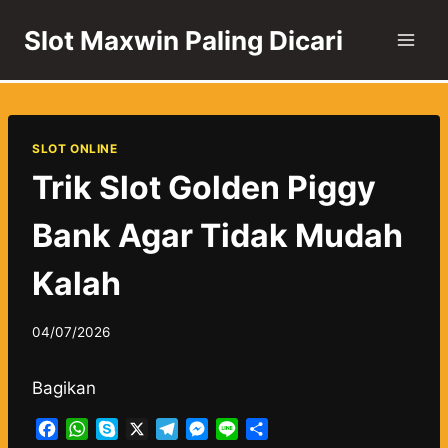
Skip
Slot Maxwin Paling Dicari
to
content
SLOT ONLINE
Trik Slot Golden Piggy
Bank Agar Tidak Mudah
Kalah
04/07/2026
Bagikan
F
W
S
X
T
M
L
S