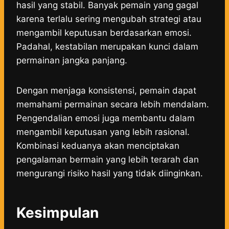
hasil yang stabil. Banyak pemain yang gagal
karena terlalu sering mengubah strategi atau
mengambil keputusan berdasarkan emosi.
Padahal, kestabilan merupakan kunci dalam
permainan jangka panjang.
Dengan menjaga konsistensi, pemain dapat
memahami permainan secara lebih mendalam.
Pengendalian emosi juga membantu dalam
mengambil keputusan yang lebih rasional.
Kombinasi keduanya akan menciptakan
pengalaman bermain yang lebih terarah dan
mengurangi risiko hasil yang tidak diinginkan.
Kesimpulan